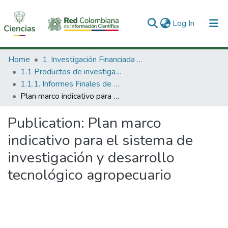
(current)
Log In
Communities & Collections
Home
1. Investigación Financiada con Recursos Públicos
1.1 Productos de investigación
All of DSpace
1.1.1. Informes Finales de Proyectos de Investigación
Plan marco indicativo para el sistema de investigación y desarrollo tecnológico agropecuario
Statistics
Publication:
Plan marco
indicativo para el sistema de
investigación y desarrollo
tecnológico agropecuario