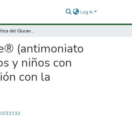
Log In
Farmacocinética del Glucantime® (antimoniato de meglumina) en órganos blanco de adultos y niños con leishmaniasis cutánea americana y su relación con la respuesta clínica al tratamiento
e® (antimoniato
s y niños con
ión con la
4143/33132