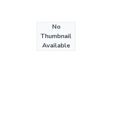
No
Date
Thumbnail
2005
Available