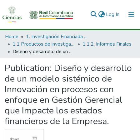
(current)
Log In
Communities & Collections
Home
1. Investigación Financiada con Recursos Públicos
1.1 Productos de investigación
1.1.2. Informes Finales
All of DSpace
Diseño y desarrollo de un modelo sistémico de Innovación en procesos con enfoque en Gestión Gerencial que Impacte los estados financieros de la Empresa.
Statistics
Publication:
Diseño y desarrollo
de un modelo sistémico de
Innovación en procesos con
enfoque en Gestión Gerencial
que Impacte los estados
financieros de la Empresa.