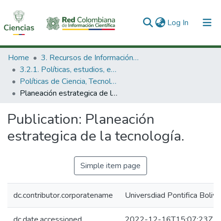
(current)
Log In
Communities & Collections
Home
3. Recursos de Información Científica y Tecnológica
3.2.1. Políticas, estudios, evaluaciones e indicadores de CTeI
All of DSpace
Políticas de Ciencia, Tecnología e Innovación
Planeación estrategica de la tecnología.
Statistics
Publication:
Planeación
estrategica de la tecnología.
Simple item page
dc.contributor.corporatename
Universdiad Pontifica Boliva
dc.date.accessioned
2022-12-16T15:07:23Z