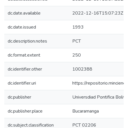
dc.date.available
2022-12-16T15:07:23Z
dc.date.issued
1993
dc.description.notes
PCT
dc.format.extent
250
dc.identifier.other
1002388
dc.identifier.uri
https://repositorio.mincie
dc.publisher
Universdiad Pontifica Boliva
dc.publisher.place
Bucaramanga
dc.subject.classification
PCT 02206