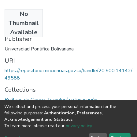
No
Date
Thumbnail
1993
Available
Publisher
Universdiad Pontifica Bolivariana
URI
https://repositorio.minciencias.gov.co/handle/20.500.14143/
49588
Collections
Políticas de Ciencia, Tecnología e Innovación
We collect and process your personal information for the
following purposes:
Authentication, Preferences,
Full item page
Acknowledgement and Statistics
.
To learn more, please read our
privacy policy
.
DSpace software
copyright © 2002-2026
LYRASIS
Cookie
Privacy
End User
Send