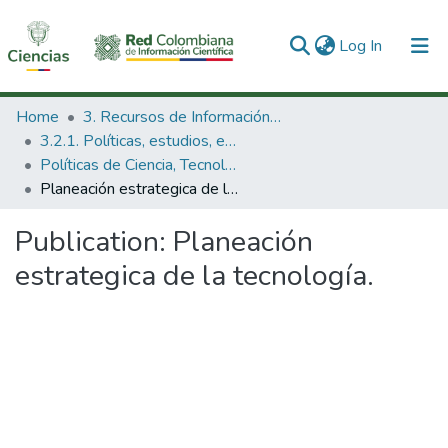
(current)
Log In
Communities & Collections
Home
3. Recursos de Información Científica y Tecnológica
3.2.1. Políticas, estudios, evaluaciones e indicadores de CTeI
All of DSpace
Políticas de Ciencia, Tecnología e Innovación
Planeación estrategica de la tecnología.
Statistics
Publication:
Planeación
estrategica de la tecnología.