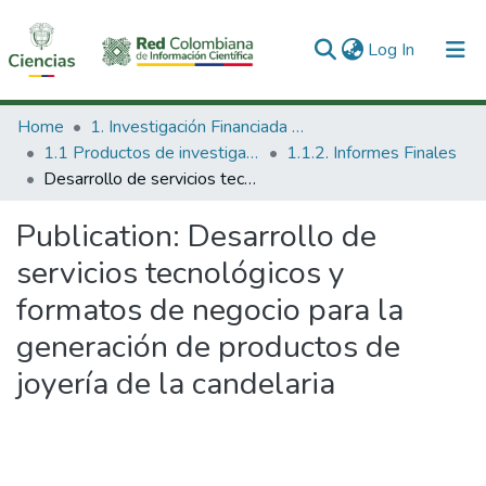
(current)
Log In
Communities & Collections
Home
1. Investigación Financiada con Recursos Públicos
1.1 Productos de investigación
1.1.2. Informes Finales
All of DSpace
Desarrollo de servicios tecnológicos y formatos de negocio para la generación de productos de joyería de la candelaria
Statistics
Publication:
Desarrollo de
servicios tecnológicos y
formatos de negocio para la
generación de productos de
joyería de la candelaria