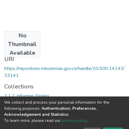
No
Date
Thumbnail
[2004]
Available
URI
https://repositorio.minciencias.gov.co/handle/20.500.14143/
33141
Collections
1.1.2. Informes Finales
We collect and process your personal information for the
following purposes:
Authentication, Preferences,
Full item page
Acknowledgement and Statistics
.
To learn more, please read our
privacy policy
.
DSpace software
copyright © 2002-2026
LYRASIS