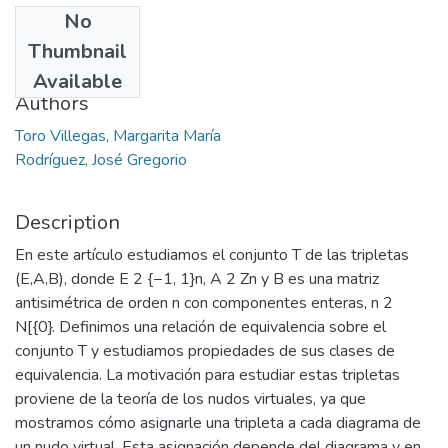
No
Date
Thumbnail
2011
Available
Authors
Toro Villegas, Margarita María
Rodríguez, José Gregorio
Description
En este artículo estudiamos el conjunto T de las tripletas
(E,A,B), donde E 2 {−1, 1}n, A 2 Zn y B es una matriz
antisimétrica de orden n con componentes enteras, n 2
N[{0}. Definimos una relación de equivalencia sobre el
conjunto T y estudiamos propiedades de sus clases de
equivalencia. La motivación para estudiar estas tripletas
proviene de la teoría de los nudos virtuales, ya que
mostramos cómo asignarle una tripleta a cada diagrama de
un nudo virtual. Esta asignación depende del diagrama y en