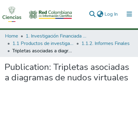
(current)
Log In
Communities & Collections
Home
1. Investigación Financiada con Recursos Públicos
1.1 Productos de investigación
1.1.2. Informes Finales
All of DSpace
Tripletas asociadas a diagramas de nudos virtuales
Statistics
Publication:
Tripletas asociadas
a diagramas de nudos virtuales