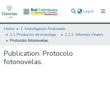
(current)
Log In
Communities & Collections
Home
1. Investigación Financiada con Recursos Públicos
1.1 Productos de investigación
1.1.2. Informes Finales
All of DSpace
Protocolo fotonovelas.
Statistics
Publication:
Protocolo
fotonovelas.