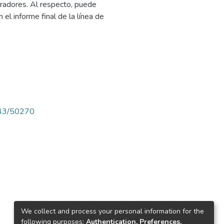
oradores. Al respecto, puede
el informe final de la línea de
4143/50270
We collect and process your personal information for the
following purposes:
Authentication, Preferences,