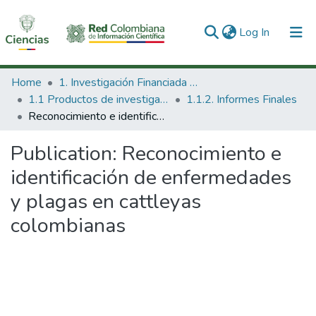
(current)
Log In
Communities & Collections
Home
1. Investigación Financiada con Recursos Públicos
1.1 Productos de investigación
1.1.2. Informes Finales
All of DSpace
Reconocimiento e identificación de enfermedades y plagas en cattleyas colombianas
Statistics
Publication:
Reconocimiento e
identificación de enfermedades
y plagas en cattleyas
colombianas