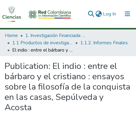
(current)
Log In
Communities & Collections
Home
1. Investigación Financiada con Recursos Públicos
1.1 Productos de investigación
1.1.2. Informes Finales
All of DSpace
El indio : entre el bárbaro y el cristiano : ensayos sobre la filosofía de la conquista en las casas, Sepúlveda y Acosta
Statistics
Publication:
El indio : entre el
bárbaro y el cristiano : ensayos
sobre la filosofía de la conquista
en las casas, Sepúlveda y
Acosta