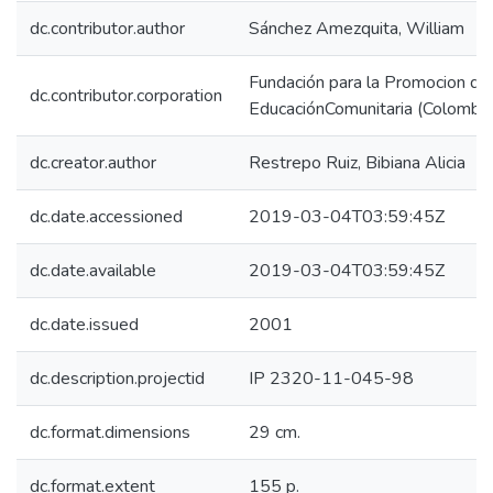
dc.contributor.author
Sánchez Amezquita, William
Fundación para la Promocion d
dc.contributor.corporation
EducaciónComunitaria (Colombia
dc.creator.author
Restrepo Ruiz, Bibiana Alicia
dc.date.accessioned
2019-03-04T03:59:45Z
dc.date.available
2019-03-04T03:59:45Z
dc.date.issued
2001
dc.description.projectid
IP 2320-11-045-98
dc.format.dimensions
29 cm.
dc.format.extent
155 p.