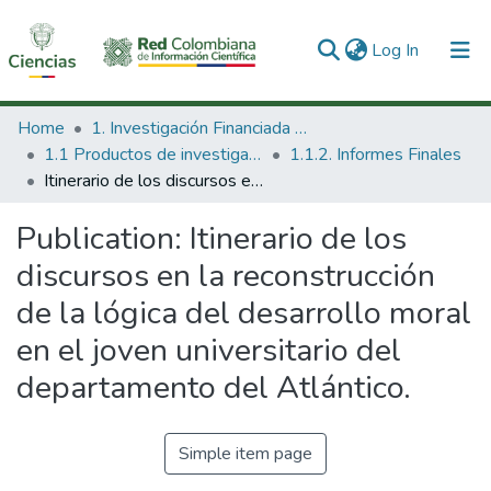
(current)
Log In
Communities & Collections
Home
1. Investigación Financiada con Recursos Públicos
1.1 Productos de investigación
1.1.2. Informes Finales
All of DSpace
Itinerario de los discursos en la reconstrucción de la lógica del desarrollo moral en el joven universitario del departamento del Atlántico.
Statistics
Publication:
Itinerario de los
discursos en la reconstrucción
de la lógica del desarrollo moral
en el joven universitario del
departamento del Atlántico.
Simple item page