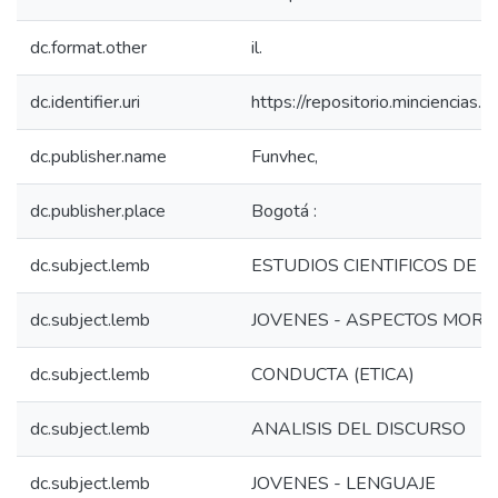
dc.format.other
il.
dc.identifier.uri
https://repositorio.minciencia
dc.publisher.name
Funvhec,
dc.publisher.place
Bogotá :
dc.subject.lemb
ESTUDIOS CIENTIFICOS DE LA
dc.subject.lemb
JOVENES - ASPECTOS MORAL
dc.subject.lemb
CONDUCTA (ETICA)
dc.subject.lemb
ANALISIS DEL DISCURSO
dc.subject.lemb
JOVENES - LENGUAJE