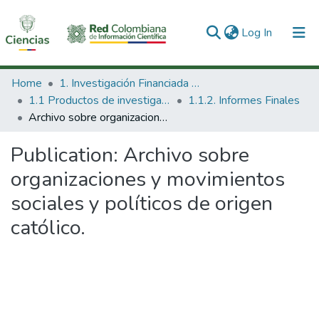
(current)
Log In
Communities & Collections
Home
1. Investigación Financiada con Recursos Públicos
1.1 Productos de investigación
1.1.2. Informes Finales
All of DSpace
Archivo sobre organizaciones y movimientos sociales y políticos de origen católico.
Statistics
Publication:
Archivo sobre
organizaciones y movimientos
sociales y políticos de origen
católico.