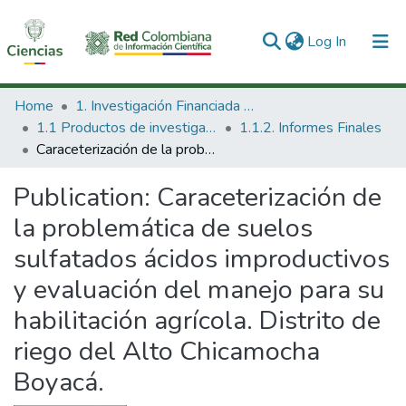
(current)
Log In
Communities & Collections
Home
1. Investigación Financiada con Recursos Públicos
1.1 Productos de investigación
1.1.2. Informes Finales
All of DSpace
Caraceterización de la problemática de suelos sulfatados ácidos improductivos y evaluación del manejo para su habilitación agrícola. Distrito de riego del Alto Chicamocha Boyacá.
Statistics
Publication:
Caraceterización de
la problemática de suelos
sulfatados ácidos improductivos
y evaluación del manejo para su
habilitación agrícola. Distrito de
riego del Alto Chicamocha
Boyacá.