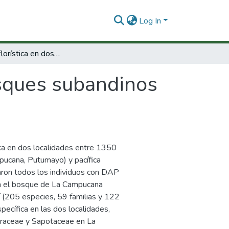
Log In
Diversidad florística en dos bosques subandinos del sur de Colombia.
osques subandinos
tica en dos localidades entre 1350
pucana, Putumayo) y pacífica
aron todos los individuos con DAP
en el bosque de La Campucana
 (205 especies, 59 familias y 122
pecífica en las dos localidades,
raceae y Sapotaceae en La