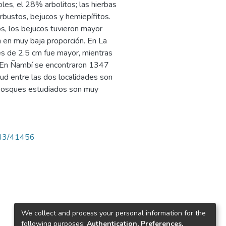
es, el 28% arbolitos; las hierbas
bustos, bejucos y hemiepífitos.
s, los bejucos tuvieron mayor
n en muy baja proporción. En La
s de 2.5 cm fue mayor, mientras
 En Ñambí se encontraron 1347
ud entre las dos localidades son
s bosques estudiados son muy
4143/41456
We collect and process your personal information for the
following purposes:
Authentication, Preferences,