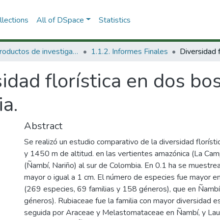
lections
All of DSpace
Statistics
1.1 Productos de investigación
1.1.2. Informes Finales
idad florística en dos b
a.
Abstract
Se realizó un estudio comparativo de la diversidad florís
y 1450 m de altitud. en las vertientes amazónica (La Cam
(Ñambí, Nariño) al sur de Colombia. En 0.1 ha se muestre
mayor o igual a 1 cm. El número de especies fue mayor 
(269 especies, 69 familias y 158 géneros), que en Ñambí
géneros). Rubiaceae fue la familia con mayor diversidad es
seguida por Araceae y Melastomataceae en Ñambí, y Lau