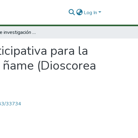
Log In
Programa de investigación participativa para la producción y transformación sostenible del ñame (Dioscorea spp)en la costa Atlántica
cipativa para la
l ñame (Dioscorea
4143/33734