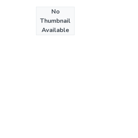
No
Date
Thumbnail
[2006]
Available