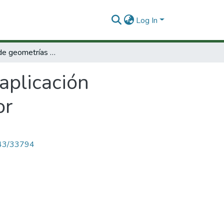
Log In
Desarrollo de geometrías para aplicación industrial de microintercambiadores de calor
aplicación
or
4143/33794