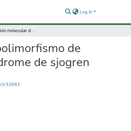
Log In
Caracterización molecular del polimorfismo de los genes Tap1 yTap2 en pacientes con síndrome de sjogren
polimorfismo de
ndrome de sjogren
4143/32681