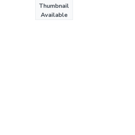
Date
Thumbnail
[SF]
Available