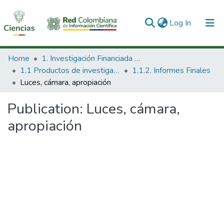
(current)
Log In
Communities & Collections
Home
1. Investigación Financiada con Recursos Públicos
1.1 Productos de investigación
1.1.2. Informes Finales
All of DSpace
Luces, cámara, apropiación
Statistics
Publication:
Luces, cámara,
apropiación