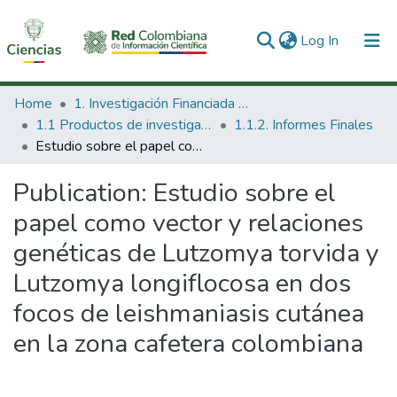
(current)
Log In
Communities & Collections
Home
1. Investigación Financiada con Recursos Públicos
1.1 Productos de investigación
1.1.2. Informes Finales
All of DSpace
Estudio sobre el papel como vector y relaciones genéticas de Lutzomya torvida y Lutzomya longiflocosa en dos focos de leishmaniasis cutánea en la zona cafetera colombiana
Statistics
Publication:
Estudio sobre el
papel como vector y relaciones
genéticas de Lutzomya torvida y
Lutzomya longiflocosa en dos
focos de leishmaniasis cutánea
en la zona cafetera colombiana