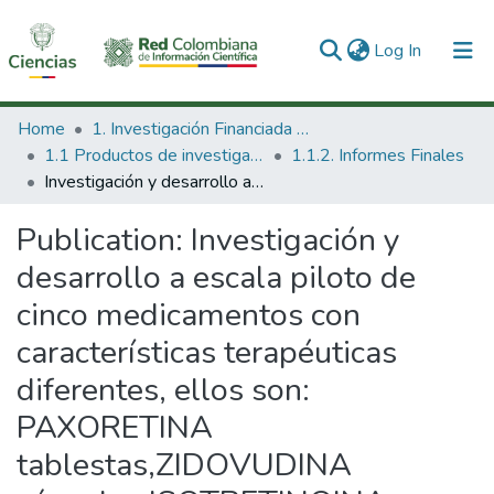
(current)
Log In
Communities & Collections
Home
1. Investigación Financiada con Recursos Públicos
1.1 Productos de investigación
1.1.2. Informes Finales
All of DSpace
Investigación y desarrollo a escala piloto de cinco medicamentos con características terapéuticas diferentes, ellos son: PAXORETINA tablestas,ZIDOVUDINA cápsulas ISOTRETINOINA capsulas, N-ACETIL CISTENIA jarabe, PERMETRINA champú.
Statistics
Publication:
Investigación y
desarrollo a escala piloto de
cinco medicamentos con
características terapéuticas
diferentes, ellos son:
PAXORETINA
tablestas,ZIDOVUDINA