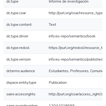
dc.type
Informe de investigación
dc.type.coar
http://purl.org/coar/resource_type
dc.type.content
Text
dc.type.driver
info:eu-repo/semantics/book
dc.type.redcol
https://purl.org/redcol/resource_ty
dc.type.version
info:eu-repo/semantics/publishedV
dcterms.audience
Estudiantes, Profesores, Comunidad
dspace.entity.type
Publication
oaire.accessrights
http://purl.org/coar/access_right/c_
oaire.awardnumber
12041018695