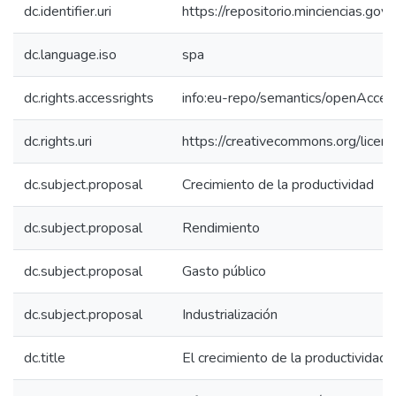
dc.identifier.uri
https://repositorio.minciencias.g
dc.language.iso
spa
dc.rights.accessrights
info:eu-repo/semantics/openAcces
dc.rights.uri
https://creativecommons.org/licen
dc.subject.proposal
Crecimiento de la productividad
dc.subject.proposal
Rendimiento
dc.subject.proposal
Gasto público
dc.subject.proposal
Industrialización
dc.title
El crecimiento de la productividad