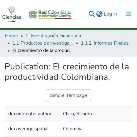
(current)
Log In
Communities & Collections
Home
1. Investigación Financiada con Recursos Públicos
1.1 Productos de investigación
1.1.2. Informes Finales
All of DSpace
El crecimiento de la productividad Colombiana.
Statistics
Publication:
El crecimiento de la
productividad Colombiana.
Simple item page
dc.contributor.author
Chica, Ricardo
dc.coverage.spatial
Colombia