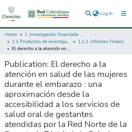
(current)
Log In
Communities & Collections
Home
1. Investigación Financiada con Recursos Públicos
1.1 Productos de investigación
1.1.2. Informes Finales
All of DSpace
El derecho a la atención en salud de las mujeres durante el embarazo : una aproximación desde la accesibilidad a los servicios de salud oral de gestantes atendidas por la Red Norte de la Secretaría Distrital de Salud.
Statistics
Publication:
El derecho a la
atención en salud de las mujeres
durante el embarazo : una
aproximación desde la
accesibilidad a los servicios de
salud oral de gestantes
atendidas por la Red Norte de la