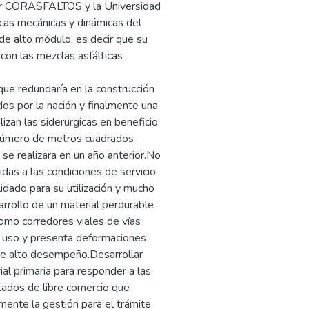
por CORASFALTOS y la Universidad
icas mecánicas y dinámicas del
de alto módulo, es decir que su
on las mezclas asfálticas
que redundaría en la construcción
os por la nación y finalmente una
izan las siderurgicas en beneficio
r número de metros cuadrados
e se realizara en un año anterior.No
as a las condiciones de servicio
lidado para su utilización y mucho
rrollo de un material perdurable
como corredores viales de vías
su uso y presenta deformaciones
 de alto desempeño.Desarrollar
ial primaria para responder a las
atados de libre comercio que
mente la gestión para el trámite