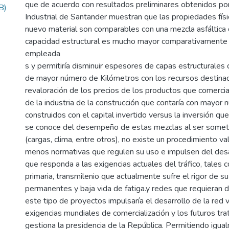
que de acuerdo con resultados preliminares obtenidos 
B)
Industrial de Santander muestran que las propiedades fís
nuevo material son comparables con una mezcla asfáltica 
capacidad estructural es mucho mayor comparativamente c
empleada
s y permitiría disminuir espesores de capas estructurales 
de mayor número de Kilómetros con los recursos destinad
revaloración de los precios de los productos que comercial
de la industria de la construcción que contaría con mayo
construidos con el capital invertido versus la inversión qu
se conoce del desempeño de estas mezclas al ser sometid
(cargas, clima, entre otros), no existe un procedimiento va
menos normativas que regulen su uso e impulsen del desa
que responda a las exigencias actuales del tráfico, tales 
primaria, transmilenio que actualmente sufre el rigor de 
permanentes y baja vida de fatiga.y redes que requieran
este tipo de proyectos impulsaría el desarrollo de la red v
exigencias mundiales de comercialización y los futuros tr
gestiona la presidencia de la República. Permitiendo igual