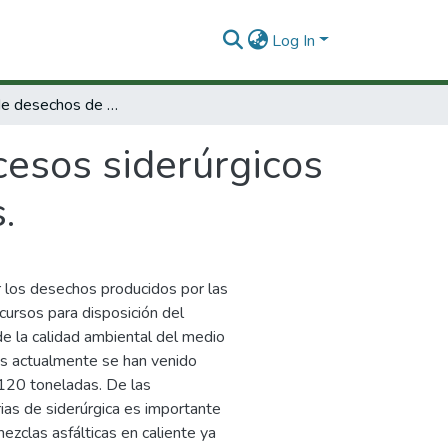
Log In
Utilización de desechos de procesos siderúrgicos en la construcción de pavimentos asfálticos.
cesos siderúrgicos
.
r los desechos producidos por las
ecursos para disposición del
de la calidad ambiental del medio
ros actualmente se han venido
 120 toneladas. De las
rias de siderúrgica es importante
ezclas asfálticas en caliente ya