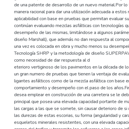
de una patente de desarrollo de un nuevo material.Por lo
manera racional para dar una utilización adecuada a estos 
aplicabilidad con base en pruebas que permitan evaluar s
continúan evaluando mezclas asfálticas con tecnologías que
desempeño de las mismas, limitándose a algunos parámet
diseño Marshall), que además no dan respuesta al compor
una vez es colocada en obra y mucho menos su desempeño
Tecnología SHRP y la metodología de diseño SUPERPAV
como necesidad de dar respuesta al d
eterioro vertiginoso de los pavimentos en la década de los
un gran numero de pruebas que tienen la ventaja de evalu
ligantes asfálticos como de la mezcla asfáltica con base 
comportamiento y desempeño con el paso de los años.Fin
desea emplear en construcción de una carretera se le debe
principal que posea una elevada capacidad portante de ma
las cargas a las que se somete, sin causar deterioro de s
las durezas de estas escorias, su forma (angularidad y car
esqueletos minerales resistentes, con una elevada capac