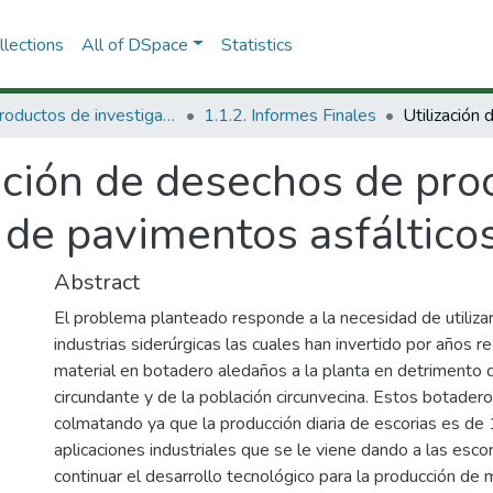
lections
All of DSpace
Statistics
1.1 Productos de investigación
1.1.2. Informes Finales
ación de desechos de pro
 de pavimentos asfálticos
Abstract
El problema planteado responde a la necesidad de utiliza
industrias siderúrgicas las cuales han invertido por años r
material en botadero aledaños a la planta en detrimento 
circundante y de la población circunvecina. Estos botade
colmatando ya que la producción diaria de escorias es de
aplicaciones industriales que se le viene dando a las esco
continuar el desarrollo tecnológico para la producción de m