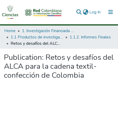
(current)
Log In
Communities & Collections
Home
1. Investigación Financiada con Recursos Públicos
1.1 Productos de investigación
1.1.2. Informes Finales
All of DSpace
Retos y desafíos del ALCA para la cadena textil-confección de Colombia
Statistics
Publication:
Retos y desafíos del
ALCA para la cadena textil-
confección de Colombia