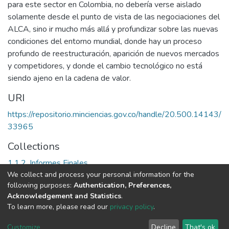
para este sector en Colombia, no debería verse aislado
solamente desde el punto de vista de las negociaciones del
ALCA, sino ir mucho más allá y profundizar sobre las nuevas
condiciones del entorno mundial, donde hay un proceso
profundo de reestructuración, aparición de nuevos mercados
y competidores, y donde el cambio tecnológico no está
siendo ajeno en la cadena de valor.
URI
https://repositorio.minciencias.gov.co/handle/20.500.14143/
33965
Collections
1.1.2. Informes Finales
We collect and process your personal information for the
following purposes:
Authentication, Preferences,
Full item page
Acknowledgement and Statistics
.
To learn more, please read our
privacy policy
.
DSpace software
copyright © 2002-2026
LYRASIS
Cookie
Privacy
End User
Send
Customize
Decline
That's ok