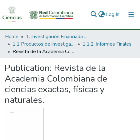
(current)
Log In
Communities & Collections
Home
1. Investigación Financiada con Recursos Públicos
1.1 Productos de investigación
1.1.2. Informes Finales
All of DSpace
Revista de la Academia Colombiana de ciencias exactas, físicas y naturales.
Statistics
Publication:
Revista de la
Academia Colombiana de
ciencias exactas, físicas y
naturales.