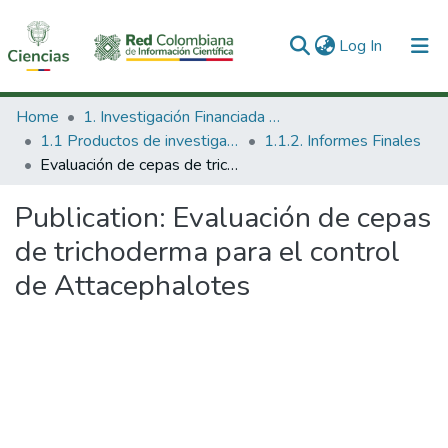
(current)
Log In
Communities & Collections
Home
1. Investigación Financiada con Recursos Públicos
1.1 Productos de investigación
1.1.2. Informes Finales
All of DSpace
Evaluación de cepas de trichoderma para el control de Attacephalotes
Statistics
Publication:
Evaluación de cepas
de trichoderma para el control
de Attacephalotes