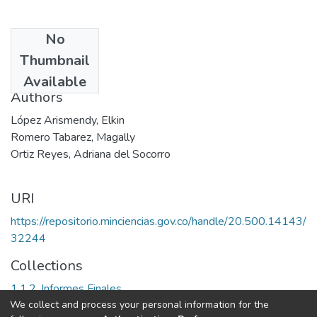
No
Date
Thumbnail
2000
Available
Authors
López Arismendy, Elkin
Romero Tabarez, Magally
Ortiz Reyes, Adriana del Socorro
URI
https://repositorio.minciencias.gov.co/handle/20.500.14143/
32244
Collections
1.1.2. Informes Finales
We collect and process your personal information for the