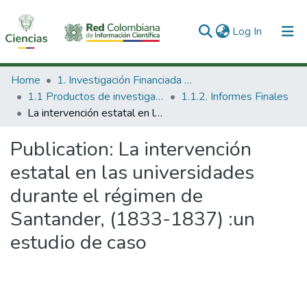
(current)
Log In
Communities & Collections
Home
1. Investigación Financiada con Recursos Públicos
1.1 Productos de investigación
1.1.2. Informes Finales
All of DSpace
La intervención estatal en las universidades durante el régimen de Santander, (1833-1837) :un estudio de caso
Statistics
Publication:
La intervención
estatal en las universidades
durante el régimen de
Santander, (1833-1837) :un
estudio de caso