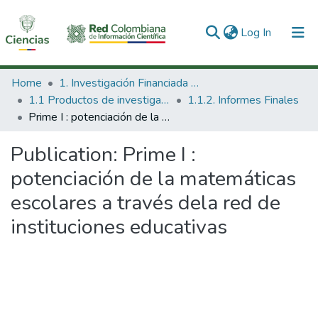
(current)
Log In
Communities & Collections
Home
1. Investigación Financiada con Recursos Públicos
1.1 Productos de investigación
1.1.2. Informes Finales
All of DSpace
Prime I : potenciación de la matemáticas escolares a través dela red de instituciones educativas
Statistics
Publication:
Prime I :
potenciación de la matemáticas
escolares a través dela red de
instituciones educativas