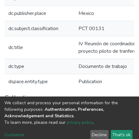
dc.publisher.place
Mexico
dc.subject.classification
PCT 00131
IV Reunión de coordinadores
dc.title
proyecto piloto de tranferen
dc.type
Documento de trabajo
dspace.entity.type
Publication
Collections
We collect and process your personal information for the
Políticas de Ciencia, Tecnología e Innovación
following purposes:
Authentication, Preferences,
Acknowledgement and Statistics
.
To learn more, please read our
privacy policy
.
DSpace software
copyright © 2002-2026
LYRASIS
Cookie
Privacy
End User
Send
Customize
Decline
That's ok