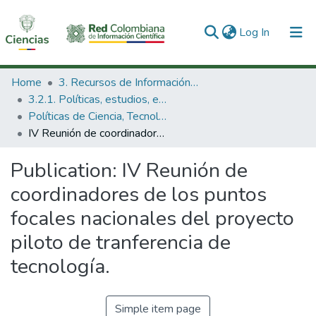
(current)
Log In
Communities & Collections
Home
3. Recursos de Información Científica y Tecnológica
3.2.1. Políticas, estudios, evaluaciones e indicadores de CTeI
All of DSpace
Políticas de Ciencia, Tecnología e Innovación
IV Reunión de coordinadores de los puntos focales nacionales del proyecto piloto de tranferencia de tecnología.
Statistics
Publication:
IV Reunión de
coordinadores de los puntos
focales nacionales del proyecto
piloto de tranferencia de
tecnología.
Simple item page