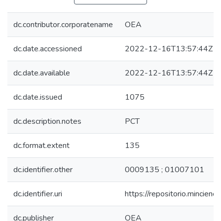
dc.contributor.corporatename
OEA
dc.date.accessioned
2022-12-16T13:57:44Z
dc.date.available
2022-12-16T13:57:44Z
dc.date.issued
1075
dc.description.notes
PCT
dc.format.extent
135
dc.identifier.other
0009135 ; 01007101
dc.identifier.uri
https://repositorio.mincie
dc.publisher
OEA