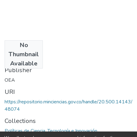
No
Date
Thumbnail
1075
Available
Publisher
OEA
URI
https://repositorio.minciencias.gov.co/handle/20.500.14143/
48074
Collections
Políticas de Ciencia, Tecnología e Innovación