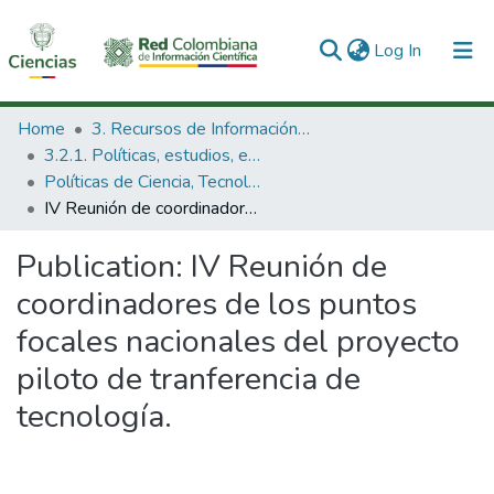
(current)
Log In
Communities & Collections
Home
3. Recursos de Información Científica y Tecnológica
3.2.1. Políticas, estudios, evaluaciones e indicadores de CTeI
All of DSpace
Políticas de Ciencia, Tecnología e Innovación
IV Reunión de coordinadores de los puntos focales nacionales del proyecto piloto de tranferencia de tecnología.
Statistics
Publication:
IV Reunión de
coordinadores de los puntos
focales nacionales del proyecto
piloto de tranferencia de
tecnología.