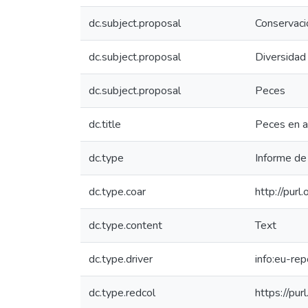
dc.subject.proposal
Conservaci
dc.subject.proposal
Diversidad
dc.subject.proposal
Peces
dc.title
Peces en a
dc.type
Informe de 
dc.type.coar
http://pur
dc.type.content
Text
dc.type.driver
info:eu-re
dc.type.redcol
https://pur