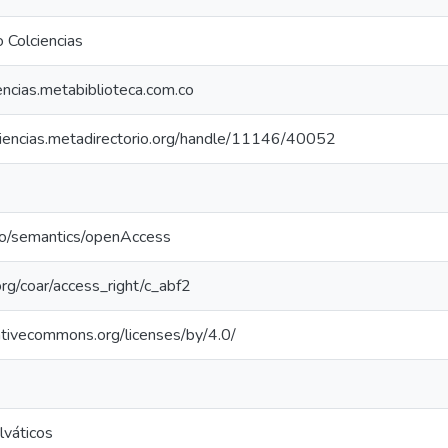
 Colciencias
iencias.metabiblioteca.com.co
lciencias.metadirectorio.org/handle/11146/40052
po/semantics/openAccess
.org/coar/access_right/c_abf2
eativecommons.org/licenses/by/4.0/
lváticos