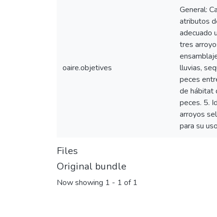
General: Ca
atributos 
adecuado u
tres arroyo
ensamblajes
oaire.objetives
lluvias, se
peces entre
de hábitat 
peces. 5. I
arroyos sel
para su uso
Files
Original bundle
Now showing
1 - 1 of 1