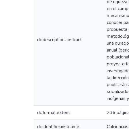
de riqueza 
en el camp
mecanismos
conocer pa
propuesta 
metodológic
dc.description.abstract
una duraci
anual (peri
poblaciona
proyecto f
investigad
la direcció
publicarán 
socializado
indígenas 
dc.format.extent
236 página
dc.identifier.instname
Colciencias