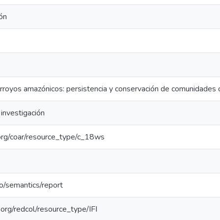
ón
rroyos amazónicos: persistencia y conservación de comunidades 
investigación
l.org/coar/resource_type/c_18ws
po/semantics/report
l.org/redcol/resource_type/IFI