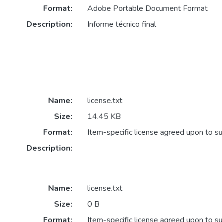
Format:
Adobe Portable Document Format
Description:
Informe técnico final
Name:
license.txt
Size:
14.45 KB
Format:
Item-specific license agreed upon to s
Description:
Name:
license.txt
Size:
0 B
Format:
Item-specific license agreed upon to s