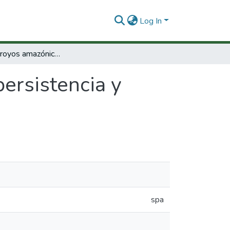
Log In
Peces en arroyos amazónicos: persistencia y conservación de comunidades complejas.
ersistencia y
spa