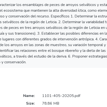
racterizar los ensamblajes de peces de arroyos selváticos y esta
del ecosistema que mantienen la alta diversidad íctica, como ele
so y conservación del recurso. Específicos 1. Determinar la estr
s selváticos de la región de Leticia. 2. Determinar la variabilidad
 de peces en tres arroyos selváticos de la región de Leticia en u
quía y sus transiciones). 3. Establecer las posibles diferencias en
 lugares con diferentes grados de intervención antrópica. 4. Carac
de los arroyos en las zonas de muestreo, su variación temporal y
dentificar las relaciones entre el bosque ribereño y la dieta de l
váticos, a través del estudio de la deriva. 6. Proponer estrateg
 y conservación.
Name:
1101-405-20205.pdf
Size:
78.86 MB