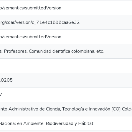
po/semantics/submittedVersion
l.org/coar/version/c_71e4c1898caa6e32
po/semantics/submittedVersion
, Profesores, Comunidad científica colombiana, etc.
20205
7
to Administrativo de Ciencia, Tecnología e Innovación [CO] Colci
acional en Ambiente, Biodiversidad y Hábitat