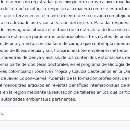
de especies no registradas para ningún otro arroyo a nivel mundia
o de la teoría ecológica, respecto a la manera como se estructur
 que intervienen en el mantenimiento de su elevada complejida
ra un adecuado uso y conservación del recurso. Para dar respuest
de investigación aborda el estudio de la estructura de los ensa
a la estima de parámetros poblacionales a tres niveles de análisi
ón de año y medio, con una fase de campo que contempla muestreos
odos de lluvia, sequía y sus transiciones). Se emplearán métodos
l, muestras de deriva y análisis de los contenidos estomacales d
orma parte de dos tesis doctorales en el programa de Biología de
ores colombianos José Iván Mojica y Claudia Castellanos en la U
n de Javier Lobón-Cerviá. Además de la formación profesional de l
al menos tres artículos en revistas científicas internacionales de
s en la región mediante la realización de talleres en los que par
y autoridades ambientales pertinentes.
s.