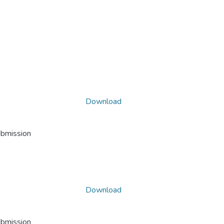
Download
ubmission
Download
ubmission