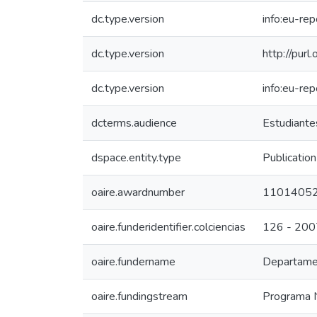
dc.type.version
info:eu-re
dc.type.version
http://pur
dc.type.version
info:eu-re
dcterms.audience
Estudiantes
dspace.entity.type
Publication
oaire.awardnumber
1101405
oaire.funderidentifier.colciencias
126 - 200
oaire.fundername
Departamen
oaire.fundingstream
Programa N