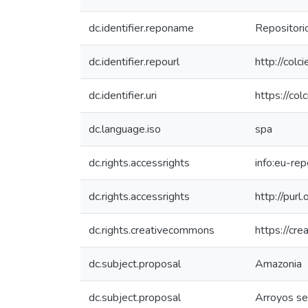
dc.identifier.reponame
Repositorio
dc.identifier.repourl
http://colc
dc.identifier.uri
https://co
dc.language.iso
spa
dc.rights.accessrights
info:eu-re
dc.rights.accessrights
http://purl
dc.rights.creativecommons
https://cr
dc.subject.proposal
Amazonia
dc.subject.proposal
Arroyos se