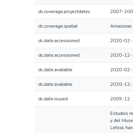
dc.coverage.projectdates
2007-20
dc.coverage.spatial
Amazonas 
dc.date.accessioned
2020-02-
dc.date.accessioned
2020-12-
dc.date.available
2020-02-
dc.date.available
2020-12-
dc.date.issued
2009-12
Estudios re
y del Muse
Leticia, h