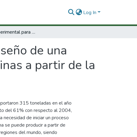
Log In
Estudio experimental para el diseño de una planta industrial para la producción de pectinas a partir de la naranja y mango.
iseño de una
nas a partir de la
importaron 315 toneladas en el año
to del 61% con respecto al 2004,
la necesidad de iniciar un proceso
ina se puede producir a partir de
 regiones del mundo, siendo