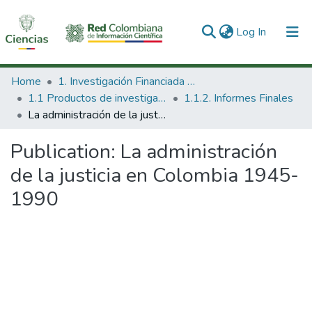
(current)
Log In
Communities & Collections
Home
1. Investigación Financiada con Recursos Públicos
1.1 Productos de investigación
1.1.2. Informes Finales
All of DSpace
La administración de la justicia en Colombia 1945-1990
Statistics
Publication:
La administración
de la justicia en Colombia 1945-
1990