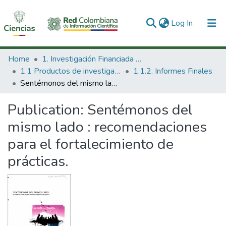
(current)
Log In
Communities & Collections
Home
1. Investigación Financiada con Recursos Públicos
1.1 Productos de investigación
1.1.2. Informes Finales
All of DSpace
Sentémonos del mismo lado : recomendaciones para el fortalecimiento de prácticas.
Statistics
Publication:
Sentémonos del
mismo lado : recomendaciones
para el fortalecimiento de
prácticas.