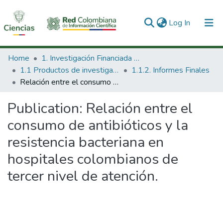
(current)
Log In
Communities & Collections
Home
1. Investigación Financiada con Recursos Públicos
1.1 Productos de investigación
1.1.2. Informes Finales
All of DSpace
Relación entre el consumo de antibióticos y la resistencia bacteriana en hospitales colombianos de tercer nivel de atención.
Statistics
Publication:
Relación entre el
consumo de antibióticos y la
resistencia bacteriana en
hospitales colombianos de
tercer nivel de atención.