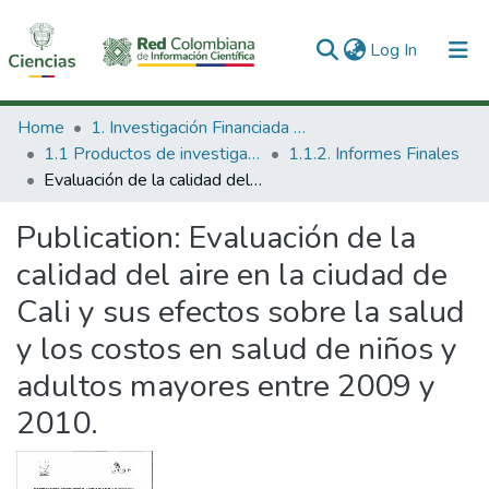
(current)
Log In
Communities & Collections
Home
1. Investigación Financiada con Recursos Públicos
1.1 Productos de investigación
1.1.2. Informes Finales
All of DSpace
Evaluación de la calidad del aire en la ciudad de Cali y sus efectos sobre la salud y los costos en salud de niños y adultos mayores entre 2009 y 2010.
Statistics
Publication:
Evaluación de la
calidad del aire en la ciudad de
Cali y sus efectos sobre la salud
y los costos en salud de niños y
adultos mayores entre 2009 y
2010.