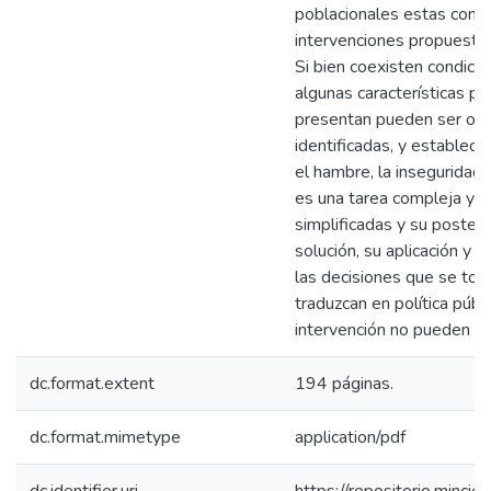
poblacionales estas condi
intervenciones propuestas
Si bien coexisten condici
algunas características pa
presentan pueden ser obje
identificadas, y estableci
el hambre, la inseguridad 
es una tarea compleja y c
simplificadas y su posteri
solución, su aplicación y 
las decisiones que se tom
traduzcan en política públ
intervención no pueden per
dc.format.extent
194 páginas.
dc.format.mimetype
application/pdf