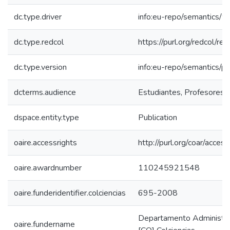
dc.type.driver
info:eu-repo/semantics/w
dc.type.redcol
https://purl.org/redcol/r
dc.type.version
info:eu-repo/semantics/p
dcterms.audience
Estudiantes, Profesores, 
dspace.entity.type
Publication
oaire.accessrights
http://purl.org/coar/acces
oaire.awardnumber
110245921548
oaire.funderidentifier.colciencias
695-2008
Departamento Administrati
oaire.fundername