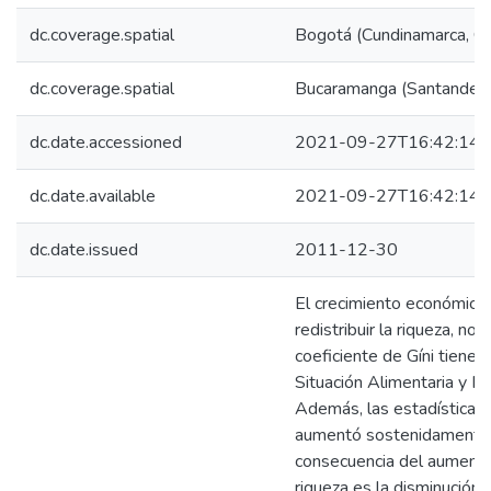
dc.coverage.spatial
Bogotá (Cundinamarca, C
dc.coverage.spatial
Bucaramanga (Santander,
dc.date.accessioned
2021-09-27T16:42:14Z
dc.date.available
2021-09-27T16:42:14Z
dc.date.issued
2011-12-30
El crecimiento económico s
redistribuir la riqueza, n
coeficiente de Gíni tiene 
Situación Alimentaria y N
Además, las estadísticas 
aumentó sostenidamente d
consecuencia del aumento 
riqueza es la disminución