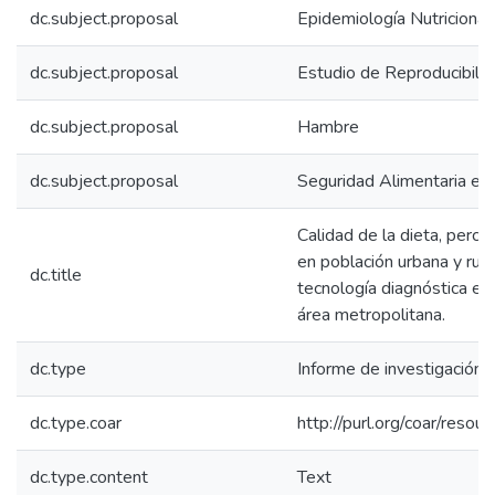
dc.subject.proposal
Epidemiología Nutricional
dc.subject.proposal
Estudio de Reproducibilid
dc.subject.proposal
Hambre
dc.subject.proposal
Seguridad Alimentaria en
Calidad de la dieta, perc
en población urbana y rura
dc.title
tecnología diagnóstica e
área metropolitana.
dc.type
Informe de investigación
dc.type.coar
http://purl.org/coar/reso
dc.type.content
Text