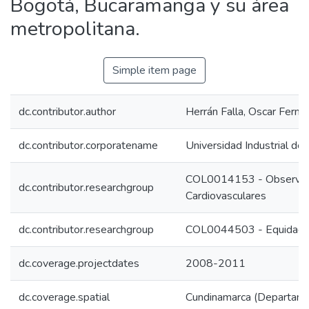
Bogotá, Bucaramanga y su área
metropolitana.
Simple item page
dc.contributor.author
Herrán Falla, Oscar Ferna
dc.contributor.corporatename
Universidad Industrial de
COL0014153 - Observato
dc.contributor.researchgroup
Cardiovasculares
dc.contributor.researchgroup
COL0044503 - Equidad en 
dc.coverage.projectdates
2008-2011
dc.coverage.spatial
Cundinamarca (Departame