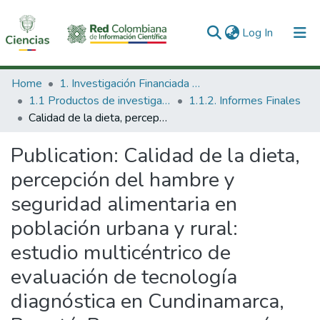
(current)
Log In
Communities & Collections
Home
1. Investigación Financiada con Recursos Públicos
1.1 Productos de investigación
1.1.2. Informes Finales
All of DSpace
Calidad de la dieta, percepción del hambre y seguridad alimentaria en población urbana y rural: estudio multicéntrico de evaluación de tecnología diagnóstica en Cundinamarca, Bogotá, Bucaramanga y su área metropolitana.
Statistics
Publication:
Calidad de la dieta,
percepción del hambre y
seguridad alimentaria en
población urbana y rural:
estudio multicéntrico de
evaluación de tecnología
diagnóstica en Cundinamarca,