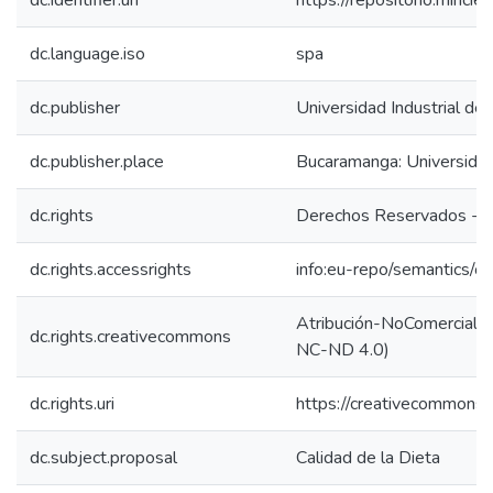
dc.identifier.uri
https://repositorio.minc
dc.language.iso
spa
dc.publisher
Universidad Industrial de
dc.publisher.place
Bucaramanga: Universidad
dc.rights
Derechos Reservados - Un
dc.rights.accessrights
info:eu-repo/semantics/
Atribución-NoComercial-S
dc.rights.creativecommons
NC-ND 4.0)
dc.rights.uri
https://creativecommons.
dc.subject.proposal
Calidad de la Dieta