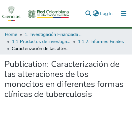
(current)
Log In
Communities & Collections
Home
1. Investigación Financiada con Recursos Públicos
1.1 Productos de investigación
1.1.2. Informes Finales
All of DSpace
Caracterización de las alteraciones de los monocitos en diferentes formas clínicas de tuberculosis
Statistics
Publication:
Caracterización de
las alteraciones de los
monocitos en diferentes formas
clínicas de tuberculosis