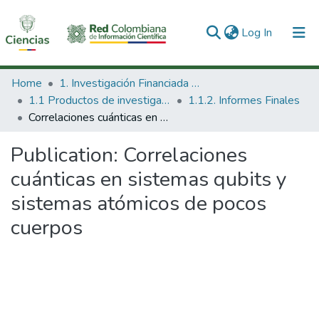
(current)
Log In
Communities & Collections
Home
1. Investigación Financiada con Recursos Públicos
1.1 Productos de investigación
1.1.2. Informes Finales
All of DSpace
Correlaciones cuánticas en sistemas qubits y sistemas atómicos de pocos cuerpos
Statistics
Publication:
Correlaciones
cuánticas en sistemas qubits y
sistemas atómicos de pocos
cuerpos