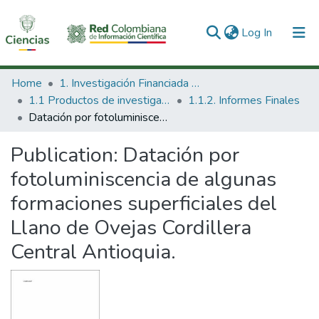
(current)
Log In
Communities & Collections
Home
1. Investigación Financiada con Recursos Públicos
1.1 Productos de investigación
1.1.2. Informes Finales
All of DSpace
Datación por fotoluminiscencia de algunas formaciones superficiales del Llano de Ovejas Cordillera Central Antioquia.
Statistics
Publication:
Datación por
fotoluminiscencia de algunas
formaciones superficiales del
Llano de Ovejas Cordillera
Central Antioquia.