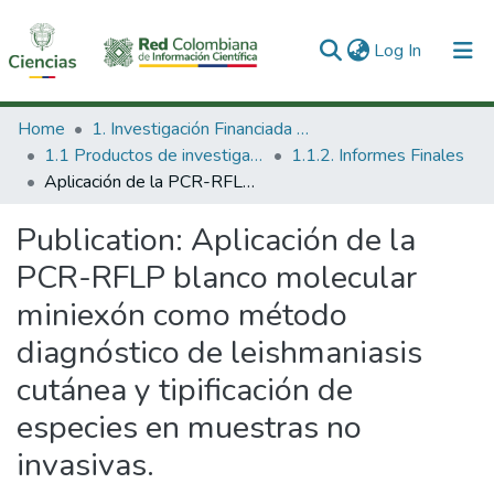
(current)
Log In
Communities & Collections
Home
1. Investigación Financiada con Recursos Públicos
1.1 Productos de investigación
1.1.2. Informes Finales
All of DSpace
Aplicación de la PCR-RFLP blanco molecular miniexón como método diagnóstico de leishmaniasis cutánea y tipificación de especies en muestras no invasivas.
Statistics
Publication:
Aplicación de la
PCR-RFLP blanco molecular
miniexón como método
diagnóstico de leishmaniasis
cutánea y tipificación de
especies en muestras no
invasivas.