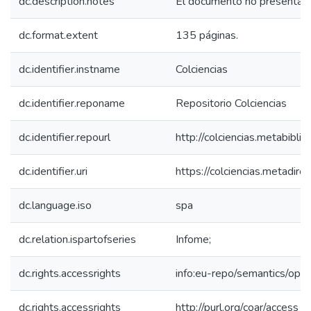
dc.description.notes
El documento no presenta fe
dc.format.extent
135 páginas.
dc.identifier.instname
Colciencias
dc.identifier.reponame
Repositorio Colciencias
dc.identifier.repourl
http://colciencias.metabibli
dc.identifier.uri
https://colciencias.metadi
dc.language.iso
spa
dc.relation.ispartofseries
Infome;
dc.rights.accessrights
info:eu-repo/semantics/op
dc.rights.accessrights
http://purl.org/coar/access_r