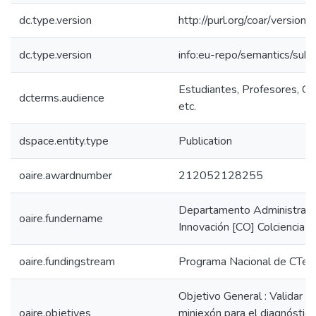
dc.type.version
http://purl.org/coar/versi
dc.type.version
info:eu-repo/semantics/sub
Estudiantes, Profesores, Co
dcterms.audience
etc.
dspace.entity.type
Publication
oaire.awardnumber
212052128255
Departamento Administrativo
oaire.fundername
Innovación [CO] Colciencias
oaire.fundingstream
Programa Nacional de CTeI 
Objetivo General : Validar 
oaire.objetives
miniexón para el diagnóstico