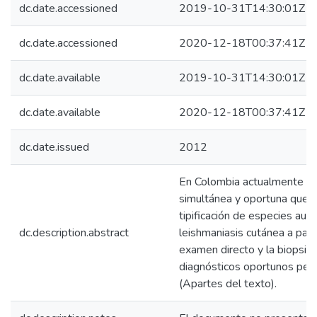
dc.date.accessioned
2019-10-31T14:30:01Z
dc.date.accessioned
2020-12-18T00:37:41Z
dc.date.available
2019-10-31T14:30:01Z
dc.date.available
2020-12-18T00:37:41Z
dc.date.issued
2012
En Colombia actualmente no
simultánea y oportuna que pe
tipificación de especies au
dc.description.abstract
leishmaniasis cutánea a part
examen directo y la biopsia
diagnósticos oportunos pero 
(Apartes del texto).