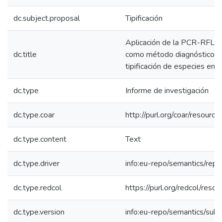
dc.subject.proposal
Tipificación
Aplicación de la PCR-RFLP 
dc.title
como método diagnóstico de
tipificación de especies en 
dc.type
Informe de investigación
dc.type.coar
http://purl.org/coar/resour
dc.type.content
Text
dc.type.driver
info:eu-repo/semantics/repo
dc.type.redcol
https://purl.org/redcol/reso
dc.type.version
info:eu-repo/semantics/sub