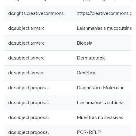
dc.rights.creativecommons
https://creativecommons.org
dc.subject.armarc
Leishmaniasis mucocutánea
dc.subject.armarc
Biopsia
dc.subject.armarc
Dermatología
dc.subject.armarc
Genética
dc.subject.proposal
Diagnóstico Molecular
dc.subject.proposal
Leishmaniasis cutánea
dc.subject.proposal
Muestras no invasivas
dc.subject.proposal
PCR-RFLP