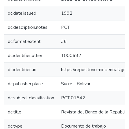
dc.date.issued
1992
dc.description.notes
PCT
dc.format.extent
36
dc.identifier.other
1000682
dc.identifier.uri
https://repositorio.minciencias.
dc.publisher.place
Sucre - Bolivar
dc.subject.classification
PCT 01542
dc.title
Revista del Banco de la Republica
dc.type
Documento de trabajo