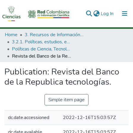
(current)
Log In
Communities & Collections
Home
3. Recursos de Información Científica y Tecnológica
3.2.1. Políticas, estudios, evaluaciones e indicadores de CTeI
All of DSpace
Políticas de Ciencia, Tecnología e Innovación
Revista del Banco de la Republica tecnologías.
Statistics
Publication:
Revista del Banco
de la Republica tecnologías.
Simple item page
dc.date.accessioned
2022-12-16T15:03:57Z
dc.date.available
2022-12-16T15:03:57Z