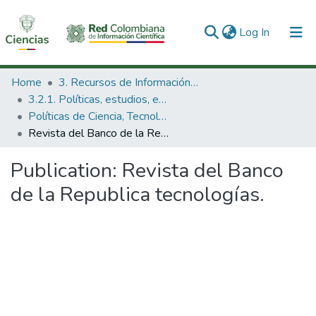
(current)
Log In
Communities & Collections
Home
3. Recursos de Información Científica y Tecnológica
3.2.1. Políticas, estudios, evaluaciones e indicadores de CTeI
All of DSpace
Políticas de Ciencia, Tecnología e Innovación
Revista del Banco de la Republica tecnologías.
Statistics
Publication:
Revista del Banco
de la Republica tecnologías.