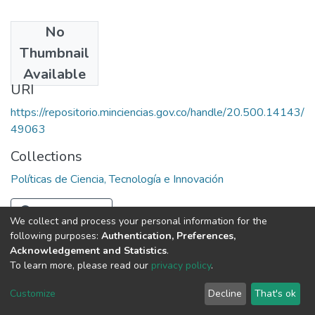
No
Date
Thumbnail
1992
Available
URI
https://repositorio.minciencias.gov.co/handle/20.500.14143/
49063
Collections
Políticas de Ciencia, Tecnología e Innovación
Full item page
We collect and process your personal information for the
following purposes:
Authentication, Preferences,
Acknowledgement and Statistics
.
To learn more, please read our
privacy policy
.
DSpace software
copyright © 2002-2026
LYRASIS
Cookie
Privacy
End User
Send
Customize
Decline
That's ok
settings
policy
Agreement
Feedback