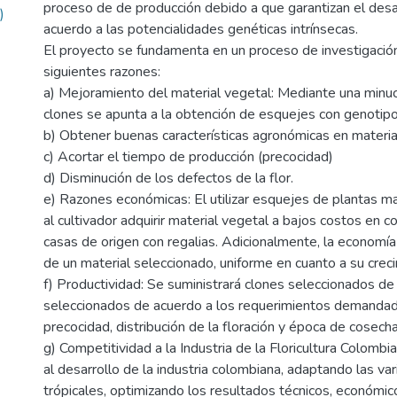
proceso de de producción debido a que garantizan el desa
)
acuerdo a las potencialidades genéticas intrínsecas.
El proyecto se fundamenta en un proceso de investigación 
siguientes razones:
a) Mejoramiento del material vegetal: Mediante una minuc
clones se apunta a la obtención de esquejes con genotipo 
b) Obtener buenas características agronómicas en materi
c) Acortar el tiempo de producción (precocidad)
d) Disminución de los defectos de la flor.
e) Razones económicas: El utilizar esquejes de plantas ma
al cultivador adquirir material vegetal a bajos costos en 
casas de origen con regalias. Adicionalmente, la economía 
de un material seleccionado, uniforme en cuanto a su creci
f) Productividad: Se suministrará clones seleccionados de
seleccionados de acuerdo a los requerimientos demandado
precocidad, distribución de la floración y época de cosech
g) Competitividad a la Industria de la Floricultura Colombia
al desarrollo de la industria colombiana, adaptando las va
trópicales, optimizando los resultados técnicos, económic