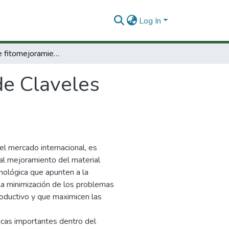
Log In
Proyecto de fitomejoramiento de Claveles clásicos Colombianos.
de Claveles
el mercado internacional, es
 al mejoramiento del material
enológica que apunten a la
la minimización de los problemas
oductivo y que maximicen las
icas importantes dentro del