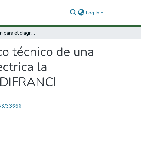
Log In
Investigación para el diagnostico técnico de una turbina FRANCIS en la minicentral hodroelectrica la herradura, bajo una aproximación holística-DIFRANCI
co técnico de una
ctrica la
a-DIFRANCI
4143/33666