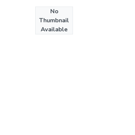
No
Date
Thumbnail
2009
Available