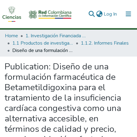
(current)
Log In
Communities & Collections
Home
1. Investigación Financiada con Recursos Públicos
1.1 Productos de investigación
1.1.2. Informes Finales
All of DSpace
Diseño de una formulación farmacéutica de Betametildigoxina para el tratamiento de la insuficiencia cardíaca congestiva como una alternativa accesible, en términos de calidad y precio, para la población afectada por esta patología de alta incidencia. Version 31-08-2013.
Statistics
Publication:
Diseño de una
formulación farmacéutica de
Betametildigoxina para el
tratamiento de la insuficiencia
cardíaca congestiva como una
alternativa accesible, en
términos de calidad y precio,