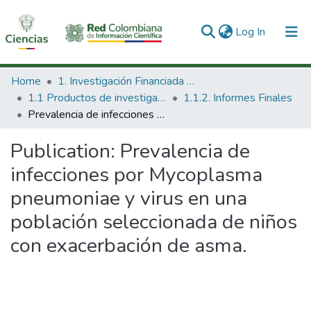
(current)
Log In
Communities & Collections
Home
1. Investigación Financiada con Recursos Públicos
1.1 Productos de investigación
1.1.2. Informes Finales
All of DSpace
Prevalencia de infecciones por Mycoplasma pneumoniae y virus en una población seleccionada de niños con exacerbación de asma.
Statistics
Publication:
Prevalencia de
infecciones por Mycoplasma
pneumoniae y virus en una
población seleccionada de niños
con exacerbación de asma.