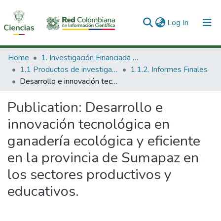
(current)
Log In
Communities & Collections
Home
1. Investigación Financiada con Recursos Públicos
1.1 Productos de investigación
1.1.2. Informes Finales
All of DSpace
Desarrollo e innovación tecnológica en ganadería ecológica y eficiente en la provincia de Sumapaz en los sectores productivos y educativos.
Statistics
Publication:
Desarrollo e
innovación tecnológica en
ganadería ecológica y eficiente
en la provincia de Sumapaz en
los sectores productivos y
educativos.